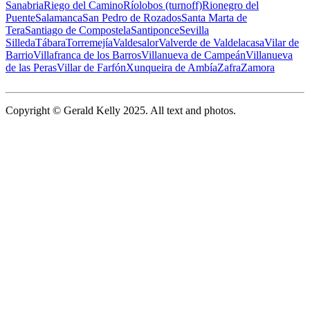
Sanabria
Riego del Camino
Ríolobos (turnoff)
Rionegro del
Puente
Salamanca
San Pedro de Rozados
Santa Marta de
Tera
Santiago de Compostela
Santiponce
Sevilla
Silleda
Tábara
Torremejía
Valdesalor
Valverde de Valdelacasa
Vilar de
Barrio
Villafranca de los Barros
Villanueva de Campeán
Villanueva
de las Peras
Villar de Farfón
Xunqueira de Ambía
Zafra
Zamora
Copyright © Gerald Kelly 2025. All text and photos.