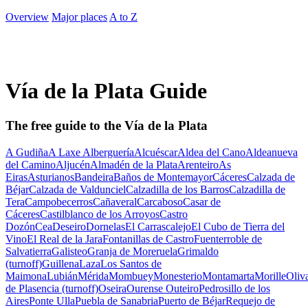
Overview
Major places
A to Z
Vía de la Plata Guide
The free guide to the Vía de la Plata
A Gudiña
A Laxe
Alberguería
Alcuéscar
Aldea del Cano
Aldeanueva
del Camino
Aljucén
Almadén de la Plata
Arenteiro
As
Eiras
Asturianos
Bandeira
Baños de Montemayor
Cáceres
Calzada de
Béjar
Calzada de Valdunciel
Calzadilla de los Barros
Calzadilla de
Tera
Campobecerros
Cañaveral
Carcaboso
Casar de
Cáceres
Castilblanco de los Arroyos
Castro
Dozón
Cea
Deseiro
Dornelas
El Carrascalejo
El Cubo de Tierra del
Vino
El Real de la Jara
Fontanillas de Castro
Fuenterroble de
Salvatierra
Galisteo
Granja de Moreruela
Grimaldo
(turnoff)
Guillena
Laza
Los Santos de
Maimona
Lubián
Mérida
Mombuey
Monesterio
Montamarta
Morille
Oliv
de Plasencia (turnoff)
Oseira
Ourense
Outeiro
Pedrosillo de los
Aires
Ponte Ulla
Puebla de Sanabria
Puerto de Béjar
Requejo de